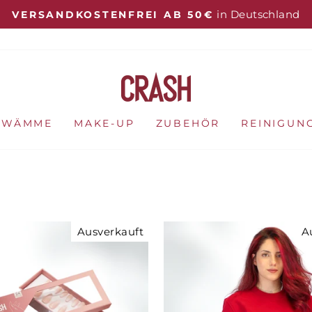
in Deutschland
VERSANDKOSTENFREI AB 50€
Pause
Diashow
HWÄMME
MAKE-UP
ZUBEHÖR
REINIGUN
Ausverkauft
A