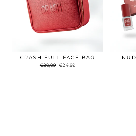
CRASH FULL FACE BAG
NUD
Normaler
€29,99
Sonderpreis
€24,99
Preis