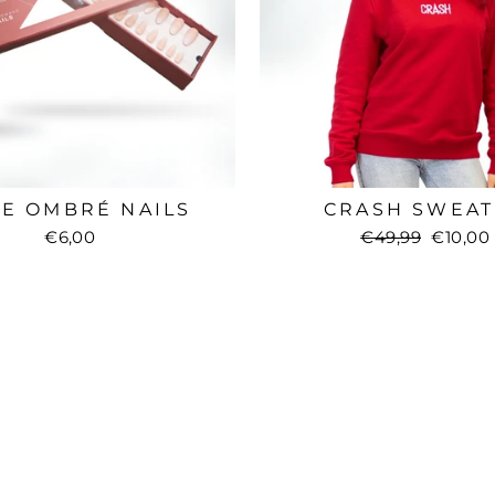
E OMBRÉ NAILS
CRASH SWEA
€6,00
Normaler
€49,99
Sonder
€10,00
Preis